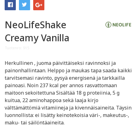
NeoLifeShake
Creamy Vanilla
Tuotenro: 915
Herkullinen , juoma päivittäiseksi ravinnoksi ja
painonhallintaan. Helppo ja maukas tapa saada kaikki
tarvitsemasi ravinto, pysyä energisenä ja tarkkailla
painoasi. Noin 237 kcal per annos rasvattomaan
maitoon sekoitettuna Sisältää 18 g proteiinia, 5 g
kuitua, 22 aminohappoa sekä laaja kirjo
välttämättömiä vitamiineja ja kivennäisaineita. Täysin
luonnollista: ei lisätty keinotekoisia väri-, makeutus-,
maku- tai säilöntäaineita.