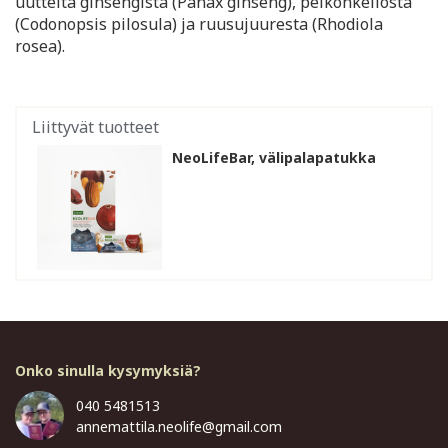
uutteita ginsengistä (Panax ginseng), peikonkellosta
(Codonopsis pilosula) ja ruusujuuresta (Rhodiola
rosea).
Liittyvät tuotteet
NeoLifeBar, välipalapatukka
Onko sinulla kysymyksiä?
040 5481513
annemattila.neolife@gmail.com