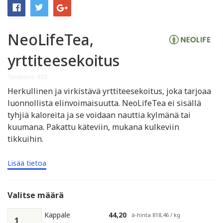
NeoLifeTea,
yrttiteesekoitus
Tuotenro: 920
Herkullinen ja virkistävä yrttiteesekoitus, joka tarjoaa
luonnollista elinvoimaisuutta. NeoLifeTea ei sisällä
tyhjiä kaloreita ja se voidaan nauttia kylmänä tai
kuumana. Pakattu käteviin, mukana kulkeviin
tikkuihin.
Lisää tietoa
Valitse määrä
Kappale
44,20
à-hinta 818,46 / kg