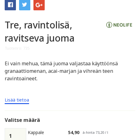
Tre, ravintolisä,
ravitseva juoma
Tuotenro: 735
Ei vain mehua, tämä juoma valjastaa käyttöönsä
granaattiomenan, acai-marjan ja vihreän teen
ravintoaineet.
Lisää tietoa
Valitse määrä
Kappale
54,90
à-hinta 73,20 / l