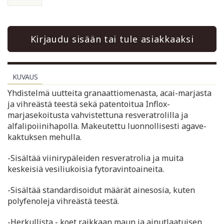
Kirjaudu sisään tai tule asiakkaaksi
KUVAUS
Yhdistelmä uutteita granaattiomenasta, acai-marjasta
ja vihreästä teestä sekä patentoitua Inflox-
marjasekoitusta vahvistettuna resveratrolilla ja
alfalipoiinihapolla. Makeutettu luonnollisesti agave-
kaktuksen mehulla.
-Sisältää viinirypäleiden resveratrolia ja muita
keskeisiä vesiliukoisia fytoravintoaineita.
-Sisältää standardisoidut määrät ainesosia, kuten
polyfenoleja vihreästä teestä.
-Herkullista - koet raikkaan maun ja ainutlaatuisen