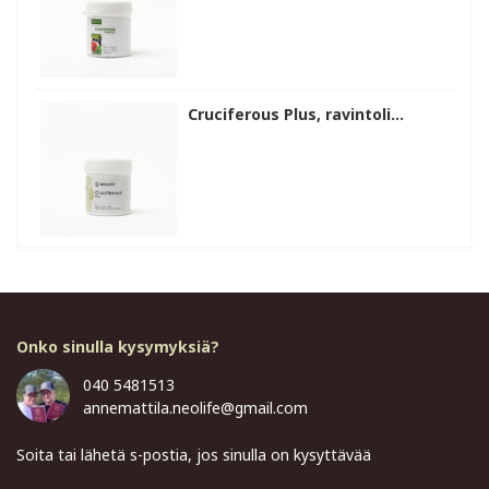
Cruciferous Plus, ravintoli...
Onko sinulla kysymyksiä?
040 5481513
annemattila.neolife@gmail.com
Soita tai lähetä s-postia, jos sinulla on kysyttävää