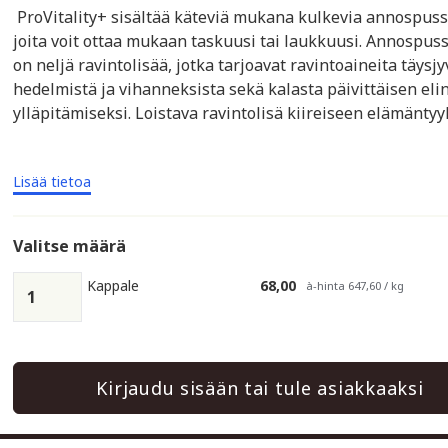
ProVitality+ sisältää käteviä mukana kulkevia annospuss
joita voit ottaa mukaan taskuusi tai laukkuusi. Annospus
on neljä ravintolisää, jotka tarjoavat ravintoaineita täysjy
hedelmistä ja vihanneksista sekä kalasta päivittäisen el
ylläpitämiseksi. Loistava ravintolisä kiireiseen elämäntyyl
Lisää tietoa
Valitse määrä
Kappale
68,00
à-hinta 647,60 / kg
Kirjaudu sisään tai tule asiakkaaksi