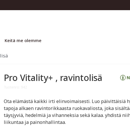
Keitä me olemme
lisä
Pro Vitality+ , ravintolisä
Tuotenro: 942
Ota elämästä kaikki irti elinvoimaisesti. Luo päivittäisiä 
tapoja alkaen ravintorikkaasta ruokavaliosta, joka sisältä
täysjyviä, hedelmiä ja vihanneksia sekä kalaa. yhdistä nii
liikuntaa ja painonhallintaa.