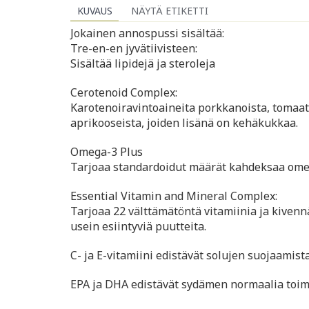
KUVAUS
NÄYTÄ ETIKETTI
Jokainen annospussi sisältää:
Tre-en-en jyvätiivisteen:
Sisältää lipidejä ja steroleja
Cerotenoid Complex:
Karotenoiravintoaineita porkkanoista, tomaatei
aprikooseista, joiden lisänä on kehäkukkaa.
Omega-3 Plus
Tarjoaa standardoidut määrät kahdeksaa om
Essential Vitamin and Mineral Complex:
Tarjoaa 22 välttämätöntä vitamiinia ja kivenn
usein esiintyviä puutteita.
C- ja E-vitamiini edistävät solujen suojaamist
EPA ja DHA edistävät sydämen normaalia toim