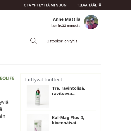
OTA YHTEYTTÄ MINUUN
TILAA TÄÄLTÄ
Anne Mattila
Lue lisää minusta
Ostoskori on tyhjä
Liittyvät tuotteet
Tre, ravintolisä,
ravitseva...
hyviä
ä
hin
Kal-Mag Plus D,
kivennäisai...