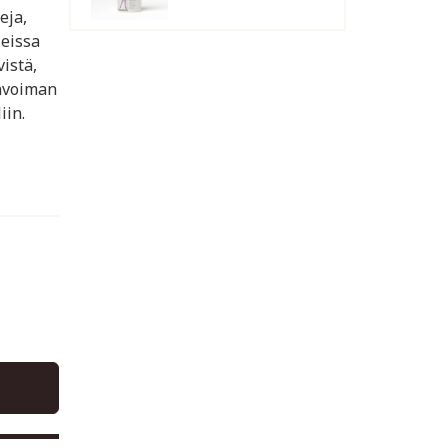
eja,
seissa
vistä,
invoiman
iin.