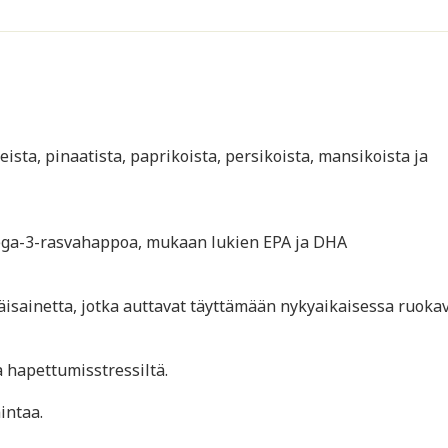
sta, pinaatista, paprikoista, persikoista, mansikoista ja
ega-3-rasvahappoa, mukaan lukien EPA ja DHA
äisainetta, jotka auttavat täyttämään nykyaikaisessa ruoka
a hapettumisstressiltä.
intaa.