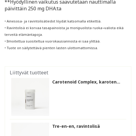
**Hyödyllinen vaikutus saavutetaan nauttimalla
päivittäin 250 mg DHA:ta
• Ainesosa- ja ravintolisätiedot löydät katsomalla etikettiä.
• Ravintolisä ei korvaa tasapainoista ja monipuolista ruoka¬valiota eikä
terveitä elämäntapoja.
• Ilmoitettua suositeltua vuorokausiannosta ei saa ylittää.
• Tuote on säilytettävä pienten lasten ulottomattomissa.
Liittyvät tuotteet
Carotenoid Complex, karoten...
Tre-en-en, ravintolisä