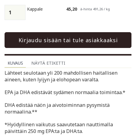
Kappale
45,20
à-hinta 491,26 / kg
Kirjaudu sisään tai tule asiakkaaksi
KUVAUS
NÄYTÄ ETIKETTI
Lähteet seulotaan yli 200 mahdollisen haitallisen
aineen, kuten lyijyn ja elohopean varalta.
EPA ja DHA edistävät sydämen normaalia toimintaa.*
DHA edistää näön ja aivotoiminnan pysymistä
normaalina.**
*Hyödyllinen vaikutus saavutetaan nauttimalla
päivittäin 250 mg EPA:ta ja DHA:ta.