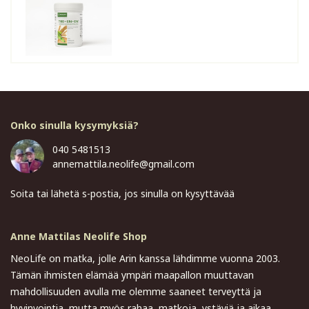
Onko sinulla kysymyksiä?
040 5481513
annemattila.neolife@gmail.com
Soita tai lähetä s-postia, jos sinulla on kysyttävää
Anne Mattilas Neolife Shop
NeoLife on matka, jolle Arin kanssa lähdimme vuonna 2003.
Tämän ihmisten elämää ympäri maapallon muuttavan
mahdollisuuden avulla me olemme saaneet terveyttä ja
hyvinvointia, mutta myös rahaa, matkoja, ystäviä ja aikaa