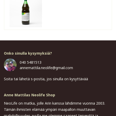
Onko sinulla kysymyksiä?
040 5481513
annemattila.neolife@gmail.com
Soita tai lähetä s-postia, jos sinulla on kysyttävää
Anne Mattilas Neolife Shop
NeoLife on matka, jolle Arin kanssa lähdimme vuonna 2003.
Tämän ihmisten elämää ympäri maapallon muuttavan
mahdollisuuden avulla me olemme saaneet terveyttä ja