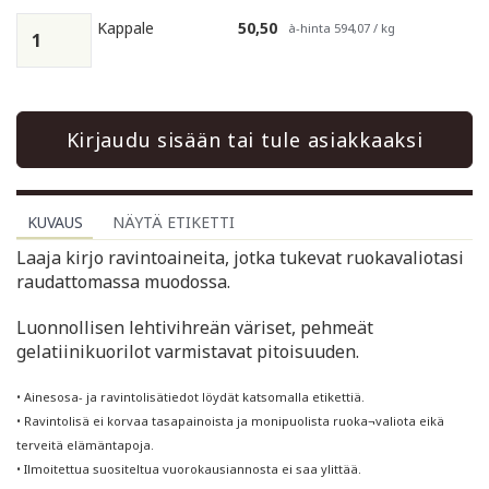
Kappale
50,50
à-hinta 594,07 / kg
Kirjaudu sisään tai tule asiakkaaksi
KUVAUS
NÄYTÄ ETIKETTI
Laaja kirjo ravintoaineita, jotka tukevat ruokavaliotasi
raudattomassa muodossa.
Luonnollisen lehtivihreän väriset, pehmeät
gelatiinikuorilot varmistavat pitoisuuden.
• Ainesosa- ja ravintolisätiedot löydät katsomalla etikettiä.
• Ravintolisä ei korvaa tasapainoista ja monipuolista ruoka¬valiota eikä
terveitä elämäntapoja.
• Ilmoitettua suositeltua vuorokausiannosta ei saa ylittää.