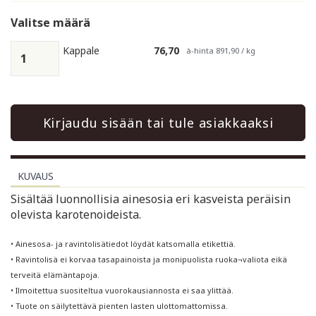
Valitse määrä
Kappale
76,70
à-hinta 891,90 / kg
Kirjaudu sisään tai tule asiakkaaksi
KUVAUS
Sisältää luonnollisia ainesosia eri kasveista peräisin
olevista karotenoideista.
• Ainesosa- ja ravintolisätiedot löydät katsomalla etikettiä.
• Ravintolisä ei korvaa tasapainoista ja monipuolista ruoka¬valiota eikä
terveitä elämäntapoja.
• Ilmoitettua suositeltua vuorokausiannosta ei saa ylittää.
• Tuote on säilytettävä pienten lasten ulottomattomissa.