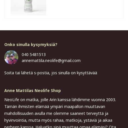
Onko sinulla kysymyksiä?
040 5481513
annemattila.neolife@gmail.com
Soita tai lähetä s-postia, jos sinulla on kysyttävää
Anne Mattilas Neolife Shop
NeoLife on matka, jolle Arin kanssa lähdimme vuonna 2003.
Tämän ihmisten elämää ympäri maapallon muuttavan
mahdollisuuden avulla me olemme saaneet terveyttä ja
hyvinvointia, mutta myös rahaa, matkoja, ystäviä ja aikaa
perheen kanssa. Haluatko sinä muuttaa omaa elämäsi? Ota