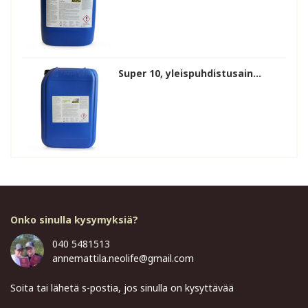
Super 10, yleispuhdistusain...
Onko sinulla kysymyksiä?
040 5481513
annemattila.neolife@gmail.com
Soita tai lähetä s-postia, jos sinulla on kysyttävää