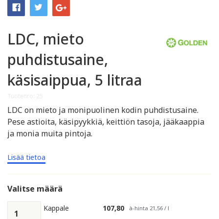
LDC, mieto
puhdistusaine,
käsisaippua, 5 litraa
Tuotenro: 25
LDC on mieto ja monipuolinen kodin puhdistusaine.
Pese astioita, käsipyykkiä, keittiön tasoja, jääkaappia
ja monia muita pintoja.
Lisää tietoa
Valitse määrä
Kappale
107,80
à-hinta 21,56 / l