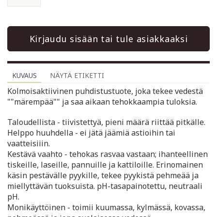
Kirjaudu sisään tai tule asiakkaaksi
KUVAUS
NÄYTÄ ETIKETTI
Kolmoisaktiivinen puhdistustuote, joka tekee vedestä
""märempää"" ja saa aikaan tehokkaampia tuloksia.
Taloudellista - tiivistettyä, pieni määrä riittää pitkälle.
Helppo huuhdella - ei jätä jäämiä astioihin tai
vaatteisiiin.
Kestävä vaahto - tehokas rasvaa vastaan; ihanteellinen
tiskeille, laseille, pannuille ja kattiloille. Erinomainen
käsin pestävälle pyykille, tekee pyykistä pehmeää ja
miellyttävän tuoksuista. pH-tasapainotettu, neutraali
pH.
Monikäyttöinen - toimii kuumassa, kylmässä, kovassa,