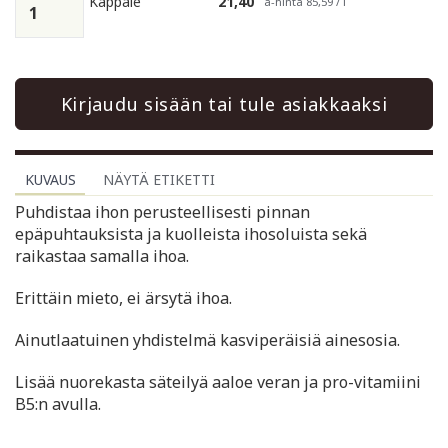
Kappale
21,40
à-hinta 85,59 / l
Kirjaudu sisään tai tule asiakkaaksi
KUVAUS
NÄYTÄ ETIKETTI
Puhdistaa ihon perusteellisesti pinnan
epäpuhtauksista ja kuolleista ihosoluista sekä
raikastaa samalla ihoa.
Erittäin mieto, ei ärsytä ihoa.
Ainutlaatuinen yhdistelmä kasviperäisiä ainesosia.
Lisää nuorekasta säteilyä aaloe veran ja pro-vitamiini
B5:n avulla.