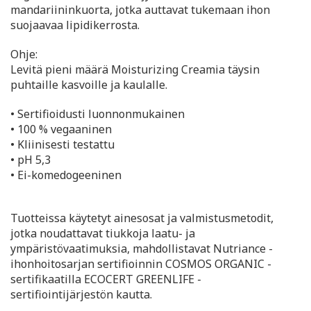
mandariininkuorta, jotka auttavat tukemaan ihon
suojaavaa lipidikerrosta.
Ohje:
Levitä pieni määrä Moisturizing Creamia täysin
puhtaille kasvoille ja kaulalle.
• Sertifioidusti luonnonmukainen
• 100 % vegaaninen
• Kliinisesti testattu
• pH 5,3
• Ei-komedogeeninen
Tuotteissa käytetyt ainesosat ja valmistusmetodit,
jotka noudattavat tiukkoja laatu- ja
ympäristövaatimuksia, mahdollistavat Nutriance -
ihonhoitosarjan sertifioinnin COSMOS ORGANIC -
sertifikaatilla ECOCERT GREENLIFE -
sertifiointijärjestön kautta.