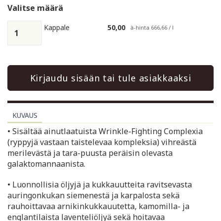
Valitse määrä
Kappale
50,00
à-hinta 666,66 / l
Kirjaudu sisään tai tule asiakkaaksi
KUVAUS
• Sisältää ainutlaatuista Wrinkle-Fighting Complexia
(ryppyjä vastaan taistelevaa kompleksia) vihreästä
merilevästä ja tara-puusta peräisin olevasta
galaktomannaanista.
• Luonnollisia öljyjä ja kukkauutteita ravitsevasta
auringonkukan siemenestä ja karpalosta sekä
rauhoittavaa arnikinkukkauutetta, kamomilla- ja
englantilaista laventeliöljyä sekä hoitavaa