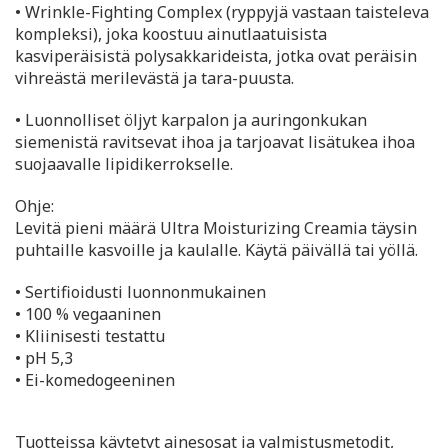
• Wrinkle-Fighting Complex (ryppyjä vastaan taisteleva
kompleksi), joka koostuu ainutlaatuisista
kasviperäisistä polysakkarideista, jotka ovat peräisin
vihreästä merilevästä ja tara-puusta.
• Luonnolliset öljyt karpalon ja auringonkukan
siemenistä ravitsevat ihoa ja tarjoavat lisätukea ihoa
suojaavalle lipidikerrokselle.
Ohje:
Levitä pieni määrä Ultra Moisturizing Creamia täysin
puhtaille kasvoille ja kaulalle. Käytä päivällä tai yöllä.
• Sertifioidusti luonnonmukainen
• 100 % vegaaninen
• Kliinisesti testattu
• pH 5,3
• Ei-komedogeeninen
Tuotteissa käytetyt ainesosat ja valmistusmetodit,