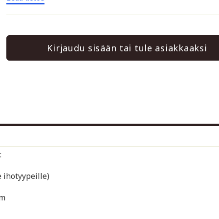
Kirjaudu sisään tai tule asiakkaaksi
:
 ihotyypeille)
am