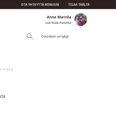
OTA YHTEYTTÄ MINUUN
TILAA TÄÄLTÄ
Anne Mattila
Lue lisää minusta
Ostoskori on tyhjä
sta