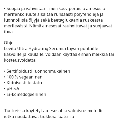
• Suojaa ja vahvistaa – merikasviperäisiä ainesosia-
merifenkoliuute sisältää runsaasti polyfenoleja ja
luonnollisia öljyjä sekä beetaglukaania ruskeasta
merilevästä. Nämä ainesosat rauhoittavat ja suojaavat
ihoa.
Ohje:
Levitä Ultra Hydrating Serumia täysin puhtaille
kasvoille ja kaulalle. Voidaan käyttää ennen meikkiä tai
kosteusvoidetta.
• Sertifioidusti luonnonmukainen
• 100 % vegaaninen
• Kliinisesti testattu
• pH 5,5
• Ei-komedogeeninen
Tuotteissa käytetyt ainesosat ja valmistusmetodit,
jotka noudattavat tiukkoja laatu- ja