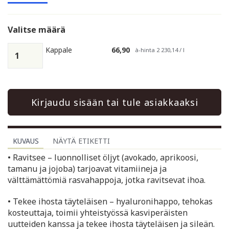
Valitse määrä
Kappale
66,90
à-hinta 2 230,14 / l
Kirjaudu sisään tai tule asiakkaaksi
KUVAUS
NÄYTÄ ETIKETTI
• Ravitsee – luonnolliset öljyt (avokado, aprikoosi,
tamanu ja jojoba) tarjoavat vitamiineja ja
välttämättömiä rasvahappoja, jotka ravitsevat ihoa.
• Tekee ihosta täyteläisen – hyaluronihappo, tehokas
kosteuttaja, toimii yhteistyössä kasviperäisten
uutteiden kanssa ja tekee ihosta täyteläisen ja sileän.