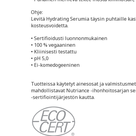
Ohje:
Levitä Hydrating Serumia täysin puhtaille kasv
kosteusvoidetta.
• Sertifioidusti luonnonmukainen
• 100 % vegaaninen
• Kliinisesti testattu
• pH 5,0
• Ei-komedogeeninen
Tuotteissa käytetyt ainesosat ja valmistusmet
mahdollistavat Nutriance -ihonhoitosarjan s
-sertifiointijärjestön kautta.