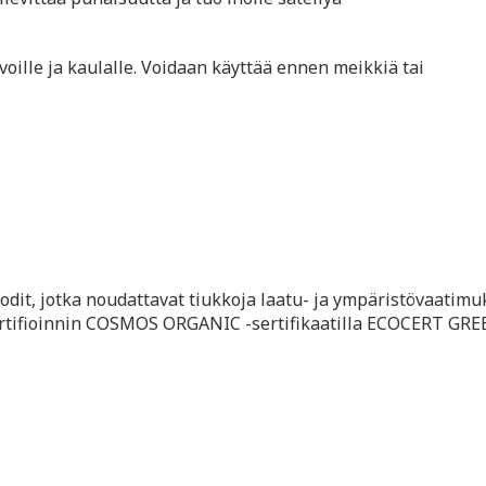
oille ja kaulalle. Voidaan käyttää ennen meikkiä tai
odit, jotka noudattavat tiukkoja laatu- ja ympäristövaatimu
ertifioinnin COSMOS ORGANIC -sertifikaatilla ECOCERT GR