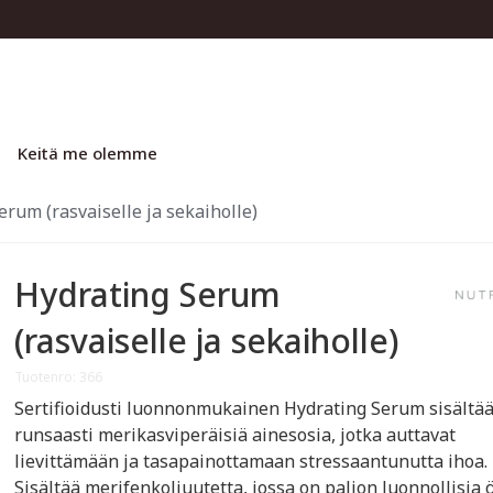
Keitä me olemme
erum (rasvaiselle ja sekaiholle)
Hydrating Serum
(rasvaiselle ja sekaiholle)
Tuotenro: 366
Sertifioidusti luonnonmukainen Hydrating Serum sisältä
runsaasti merikasviperäisiä ainesosia, jotka auttavat
lievittämään ja tasapainottamaan stressaantunutta ihoa.
Sisältää merifenkoliuutetta, jossa on paljon luonnollisia ö