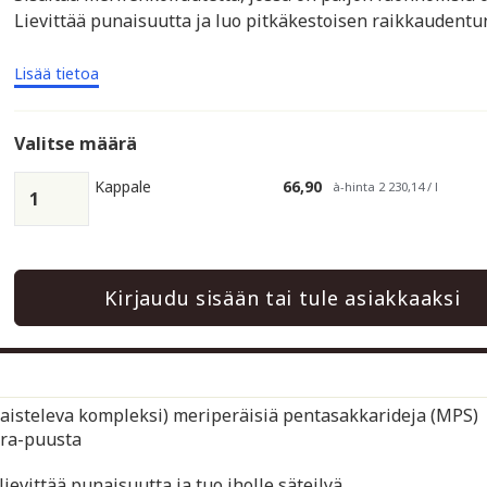
Lievittää punaisuutta ja luo pitkäkestoisen raikkaudentu
Lisää tietoa
Valitse määrä
Kappale
66,90
à-hinta 2 230,14 / l
Kirjaudu sisään tai tule asiakkaaksi
taisteleva kompleksi) meriperäisiä pentasakkarideja (MPS)
ara-puusta
evittää punaisuutta ja tuo iholle säteilyä