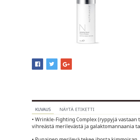
KUVAUS
NÄYTÄ ETIKETTI
• Wrinkle-Fighting Complex (ryppyjä vastaan 
vihreästä merilevästä ja galaktomannaania t
• Punainen merilevä tekee ihosta kimmoisan, li