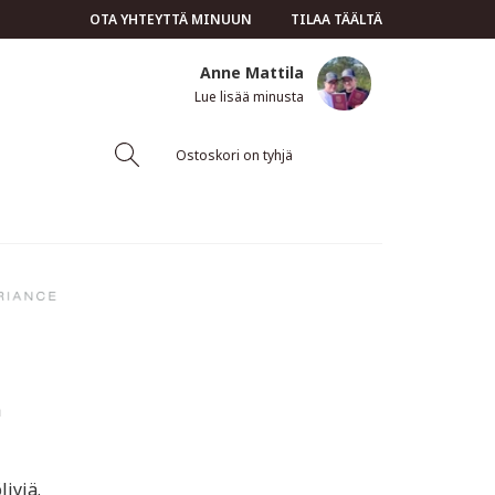
OTA YHTEYTTÄ MINUUN
TILAA TÄÄLTÄ
Anne Mattila
Lue lisää minusta
Ostoskori on tyhjä
ä
ljyjä.