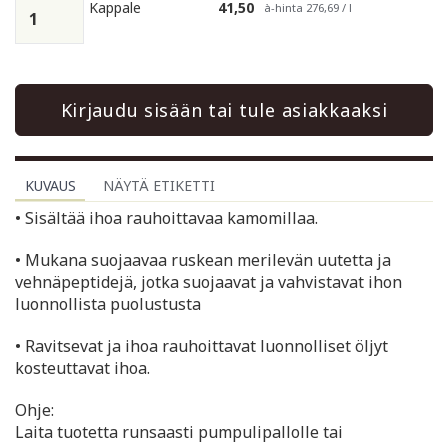
Kappale
41,50
à-hinta 276,69 / l
Kirjaudu sisään tai tule asiakkaaksi
KUVAUS
NÄYTÄ ETIKETTI
• Sisältää ihoa rauhoittavaa kamomillaa.
• Mukana suojaavaa ruskean merilevän uutetta ja
vehnäpeptidejä, jotka suojaavat ja vahvistavat ihon
luonnollista puolustusta
• Ravitsevat ja ihoa rauhoittavat luonnolliset öljyt
kosteuttavat ihoa.
Ohje:
Laita tuotetta runsaasti pumpulipallolle tai