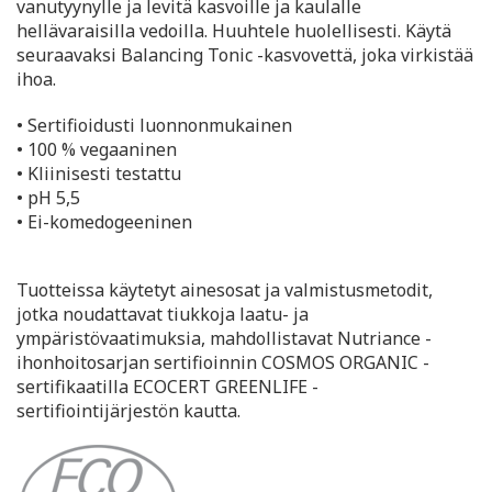
vanutyynylle ja levitä kasvoille ja kaulalle
hellävaraisilla vedoilla. Huuhtele huolellisesti. Käytä
seuraavaksi Balancing Tonic -kasvovettä, joka virkistää
ihoa.
• Sertifioidusti luonnonmukainen
• 100 % vegaaninen
• Kliinisesti testattu
• pH 5,5
• Ei-komedogeeninen
Tuotteissa käytetyt ainesosat ja valmistusmetodit,
jotka noudattavat tiukkoja laatu- ja
ympäristövaatimuksia, mahdollistavat Nutriance -
ihonhoitosarjan sertifioinnin COSMOS ORGANIC -
sertifikaatilla ECOCERT GREENLIFE -
sertifiointijärjestön kautta.