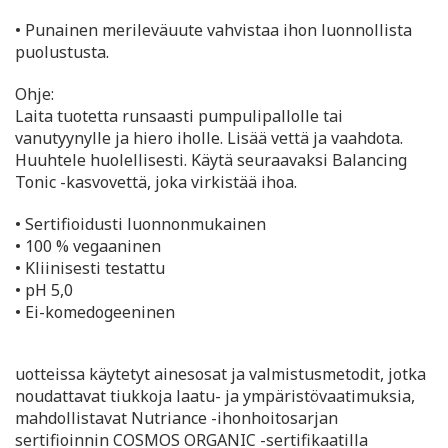
• Punainen merileväuute vahvistaa ihon luonnollista
puolustusta.
Ohje:
Laita tuotetta runsaasti pumpulipallolle tai
vanutyynylle ja hiero iholle. Lisää vettä ja vaahdota.
Huuhtele huolellisesti. Käytä seuraavaksi Balancing
Tonic -kasvovettä, joka virkistää ihoa.
• Sertifioidusti luonnonmukainen
• 100 % vegaaninen
• Kliinisesti testattu
• pH 5,0
• Ei-komedogeeninen
uotteissa käytetyt ainesosat ja valmistusmetodit, jotka
noudattavat tiukkoja laatu- ja ympäristövaatimuksia,
mahdollistavat Nutriance -ihonhoitosarjan
sertifioinnin COSMOS ORGANIC -sertifikaatilla