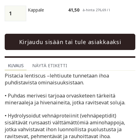
Kappale
41,50
à-hinta 276,69 / l
Kirjaudu sisään tai tule asiakkaaksi
KUVAUS
NÄYTÄ ETIKETTI
Pistacia lentiscus –lehtiuute tunnetaan ihoa
puhdistavista ominaisuuksistaan.
• Puhdas merivesi tarjoaa orvasketeen tärkeitä
mineraaleja ja hivenaineita, jotka ravitsevat soluja.
• Hydrolysoidut vehnäproteiinit (vehnäpeptidit)
sisältävät runsaasti välttämättömiä aminohappoja,
jotka vahvistavat ihon luonnollista puolustusta ja
ravitsevat, pehmentävät ja rauhoittavat ihoa.