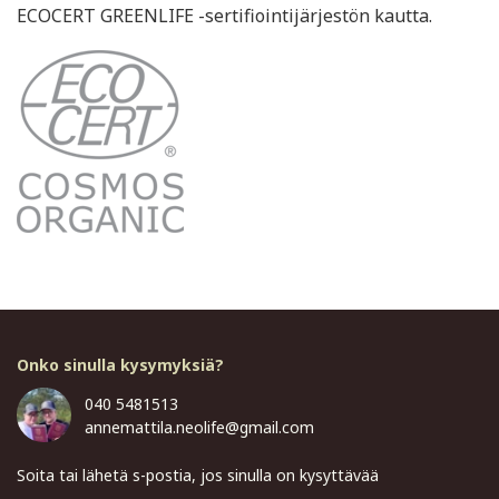
ECOCERT GREENLIFE -sertifiointijärjestön kautta.
Onko sinulla kysymyksiä?
040 5481513
annemattila.neolife@gmail.com
Soita tai lähetä s-postia, jos sinulla on kysyttävää