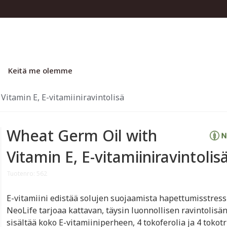
Keitä me olemme
Vitamin E, E-vitamiiniravintolisä
Wheat Germ Oil with
Vitamin E, E-vitamiiniravintolis
Tuotenro: 562
E-vitamiini edistää solujen suojaamista hapettumisstressi
NeoLife tarjoaa kattavan, täysin luonnollisen ravintolisän
sisältää koko E-vitamiiniperheen, 4 tokoferolia ja 4 tokotr