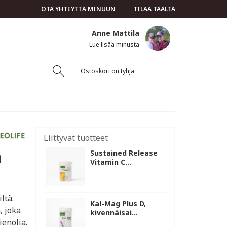
OTA YHTEYTTÄ MINUUN
TILAA TÄÄLTÄ
Anne Mattila
Lue lisää minusta
Ostoskori on tyhjä
Liittyvät tuotteet
ä
Sustained Release
Vitamin C...
ltä.
Kal-Mag Plus D,
, joka
kivennäisai...
ienolia.