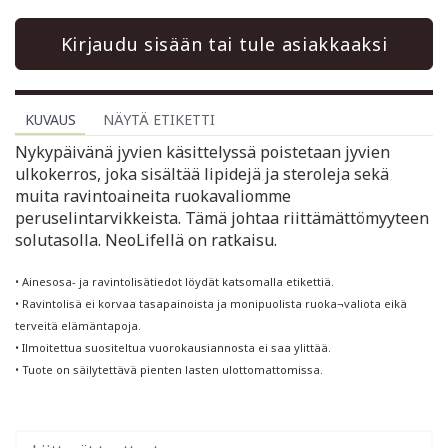
Kirjaudu sisään tai tule asiakkaaksi
KUVAUS
NÄYTÄ ETIKETTI
Nykypäivänä jyvien käsittelyssä poistetaan jyvien
ulkokerros, joka sisältää lipidejä ja steroleja sekä
muita ravintoaineita ruokavaliomme
peruselintarvikkeista. Tämä johtaa riittämättömyyteen
solutasolla. NeoLifellä on ratkaisu.
• Ainesosa- ja ravintolisätiedot löydät katsomalla etikettiä.
• Ravintolisä ei korvaa tasapainoista ja monipuolista ruoka¬valiota eikä
terveitä elämäntapoja.
• Ilmoitettua suositeltua vuorokausiannosta ei saa ylittää.
• Tuote on säilytettävä pienten lasten ulottomattomissa.