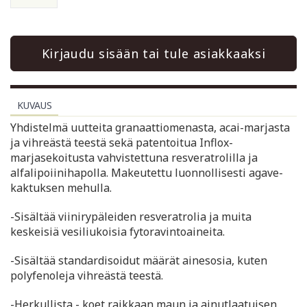
Kirjaudu sisään tai tule asiakkaaksi
KUVAUS
Yhdistelmä uutteita granaattiomenasta, acai-marjasta
ja vihreästä teestä sekä patentoitua Inflox-
marjasekoitusta vahvistettuna resveratrolilla ja
alfalipoiinihapolla. Makeutettu luonnollisesti agave-
kaktuksen mehulla.
-Sisältää viinirypäleiden resveratrolia ja muita
keskeisiä vesiliukoisia fytoravintoaineita.
-Sisältää standardisoidut määrät ainesosia, kuten
polyfenoleja vihreästä teestä.
-Herkullista - koet raikkaan maun ja ainutlaatuisen