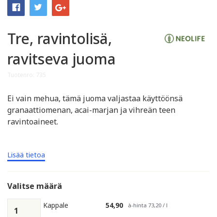
Tre, ravintolisä,
ravitseva juoma
Tuotenro: 735
Ei vain mehua, tämä juoma valjastaa käyttöönsä
granaattiomenan, acai-marjan ja vihreän teen
ravintoaineet.
Lisää tietoa
Valitse määrä
Kappale
54,90
à-hinta 73,20 / l