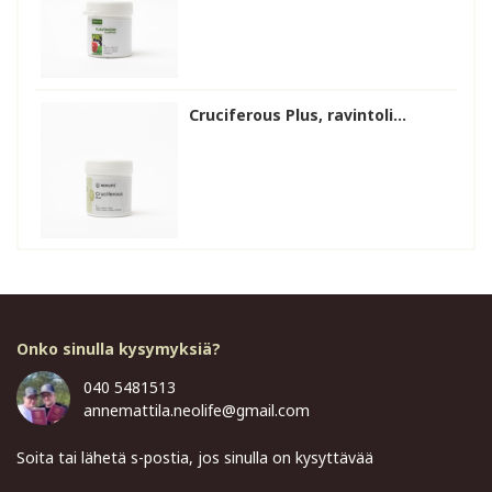
Cruciferous Plus, ravintoli...
Onko sinulla kysymyksiä?
040 5481513
annemattila.neolife@gmail.com
Soita tai lähetä s-postia, jos sinulla on kysyttävää