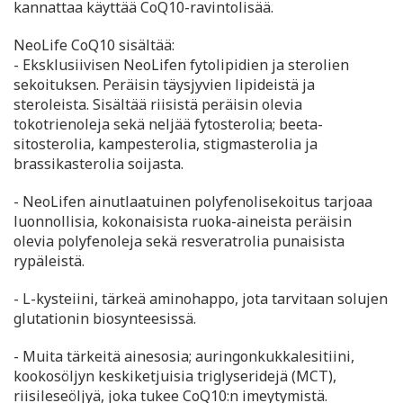
kannattaa käyttää CoQ10-ravintolisää.
NeoLife CoQ10 sisältää:
- Eksklusiivisen NeoLifen fytolipidien ja sterolien
sekoituksen. Peräisin täysjyvien lipideistä ja
steroleista. Sisältää riisistä peräisin olevia
tokotrienoleja sekä neljää fytosterolia; beeta-
sitosterolia, kampesterolia, stigmasterolia ja
brassikasterolia soijasta.
- NeoLifen ainutlaatuinen polyfenolisekoitus tarjoaa
luonnollisia, kokonaisista ruoka-aineista peräisin
olevia polyfenoleja sekä resveratrolia punaisista
rypäleistä.
- L-kysteiini, tärkeä aminohappo, jota tarvitaan solujen
glutationin biosynteesissä.
- Muita tärkeitä ainesosia; auringonkukkalesitiini,
kookosöljyn keskiketjuisia triglyseridejä (MCT),
riisileseöljyä, joka tukee CoQ10:n imeytymistä.