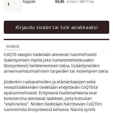
Kappale
60,80
à-hinta 1 388,17 / kg
Kirjaudu sisään tai tule asiakkaaksi
KUVAUS
CoQ10-tasojen tiedetään alenevan luonnollisesti
ikääntymisen myötä joko tuotantotehokkuuden
(biosynteesi) heikkenemisen takia, lisääntyneiden
aineenvaihdunnallisten tarpeiden tai molempien takia.
Joidenkin ruokavalioiden ja elämäntapojen sekä
reseptilääkkeiden tiedetään ehdyttävän CoQ10:tä
epäluonnollisesti. Erityisenä huolenaiheena ovat
kolesterolia alentavat lääkkeet, joita kutsutan
"statiineiksi". Niiden tiedetään häiritsevän CoQ10:n
luonnollista biosynteesiä kehossa. Näistä syistä