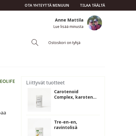
OTA YHTEYTTÄ MINUUN
TILAA TÄÄLTÄ
Anne Mattila
Lue lisää minusta
Ostoskori on tyhjä
Liittyvät tuotteet
Carotenoid
Complex, karoten...
oaa
Tre-en-en,
ravintolisä