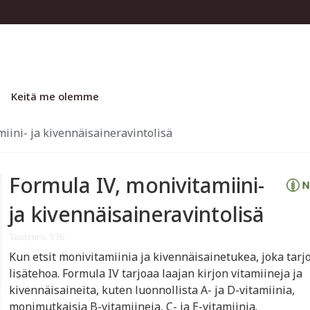
Keitä me olemme
iini- ja kivennäisaineravintolisä
Formula IV, monivitamiini-
ja kivennäisaineravintolisä
Tuotenro: 576
Kun etsit monivitamiinia ja kivennäisainetukea, joka tarj
lisätehoa. Formula IV tarjoaa laajan kirjon vitamiineja ja
kivennäisaineita, kuten luonnollista A- ja D-vitamiinia,
monimutkaisia B-vitamiineja, C- ja E-vitamiinia.