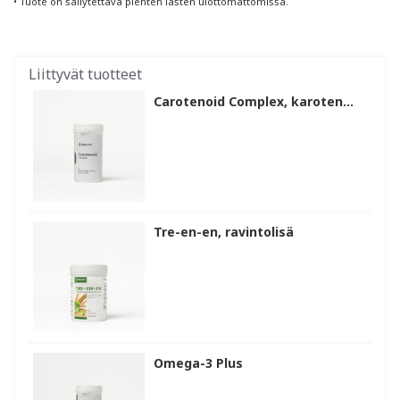
• Tuote on säilytettävä pienten lasten ulottomattomissa.
Liittyvät tuotteet
Carotenoid Complex, karoten...
Tre-en-en, ravintolisä
Omega-3 Plus