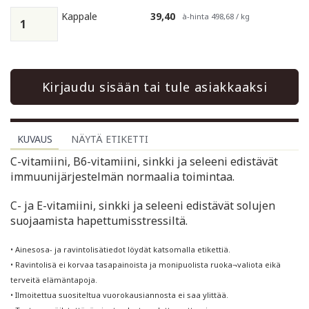
Kappale
39,40
à-hinta 498,68 / kg
Kirjaudu sisään tai tule asiakkaaksi
KUVAUS
NÄYTÄ ETIKETTI
C-vitamiini, B6-vitamiini, sinkki ja seleeni edistävät
immuunijärjestelmän normaalia toimintaa.
C- ja E-vitamiini, sinkki ja seleeni edistävät solujen
suojaamista hapettumisstressiltä.
• Ainesosa- ja ravintolisätiedot löydät katsomalla etikettiä.
• Ravintolisä ei korvaa tasapainoista ja monipuolista ruoka¬valiota eikä
terveitä elämäntapoja.
• Ilmoitettua suositeltua vuorokausiannosta ei saa ylittää.