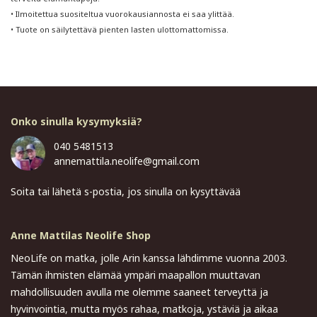
• Ilmoitettua suositeltua vuorokausiannosta ei saa ylittää.
• Tuote on säilytettävä pienten lasten ulottomattomissa.
Onko sinulla kysymyksiä?
040 5481513
annemattila.neolife@gmail.com
Soita tai lähetä s-postia, jos sinulla on kysyttävää
Anne Mattilas Neolife Shop
NeoLife on matka, jolle Arin kanssa lähdimme vuonna 2003.
Tämän ihmisten elämää ympäri maapallon muuttavan
mahdollisuuden avulla me olemme saaneet terveyttä ja
hyvinvointia, mutta myös rahaa, matkoja, ystäviä ja aikaa