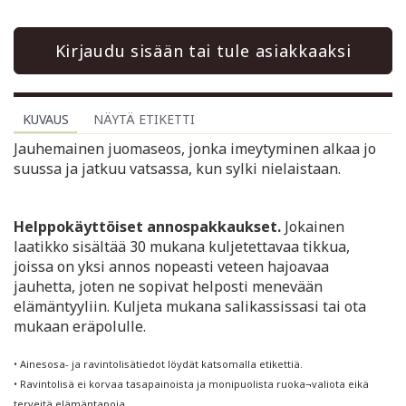
Kirjaudu sisään tai tule asiakkaaksi
KUVAUS
NÄYTÄ ETIKETTI
Jauhemainen juomaseos, jonka imeytyminen alkaa jo
suussa ja jatkuu vatsassa, kun sylki nielaistaan.
Helppokäyttöiset annospakkaukset.
Jokainen
laatikko sisältää 30 mukana kuljetettavaa tikkua,
joissa on yksi annos nopeasti veteen hajoavaa
jauhetta, joten ne sopivat helposti menevään
elämäntyyliin. Kuljeta mukana salikassissasi tai ota
mukaan eräpolulle.
• Ainesosa- ja ravintolisätiedot löydät katsomalla etikettiä.
• Ravintolisä ei korvaa tasapainoista ja monipuolista ruoka¬valiota eikä
terveitä elämäntapoja.