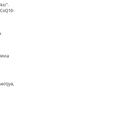
ksi".
ä CoQ10-
.
levia
seöljyä,