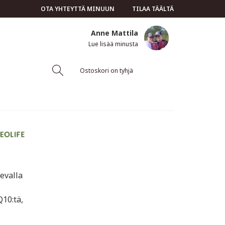
OTA YHTEYTTÄ MINUUN
TILAA TÄÄLTÄ
Anne Mattila
Lue lisää minusta
Ostoskori on tyhjä
levalla
Q10:tä,