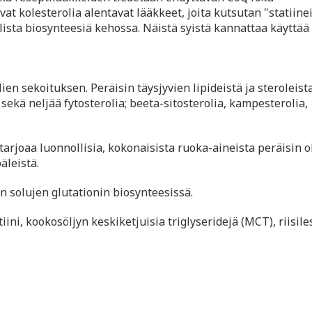
at kolesterolia alentavat lääkkeet, joita kutsutan "statiinei
lista biosynteesiä kehossa. Näistä syistä kannattaa käyttä
ien sekoituksen. Peräisin täysjyvien lipideistä ja steroleista
a sekä neljää fytosterolia; beeta-sitosterolia, kampesterolia,
tarjoaa luonnollisia, kokonaisista ruoka-aineista peräisin o
äleistä.
an solujen glutationin biosynteesissä.
ini, kookosöljyn keskiketjuisia triglyseridejä (MCT), riisile