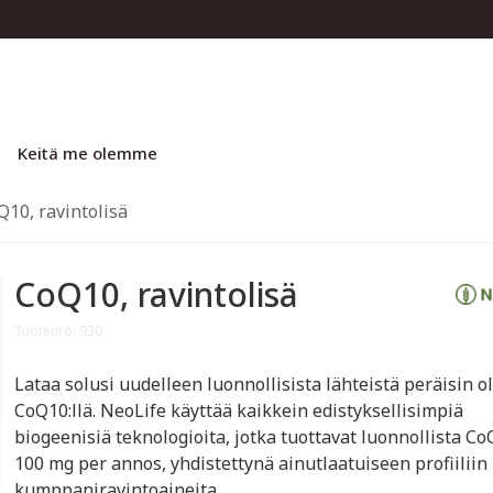
Keitä me olemme
Q10, ravintolisä
CoQ10, ravintolisä
Tuotenro: 930
Lataa solusi uudelleen luonnollisista lähteistä peräisin o
CoQ10:llä. NeoLife käyttää kaikkein edistyksellisimpiä
biogeenisiä teknologioita, jotka tuottavat luonnollista Co
100 mg per annos, yhdistettynä ainutlaatuiseen profiiliin
kumppaniravintoaineita.