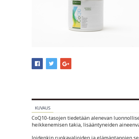
KUVAUS
CoQ10-tasojen tiedetään alenevan luonnollis
heikkenemisen takia, lisääntyneiden aineenva
Joidenkin ruokavalioiden ja elämäntapojen se