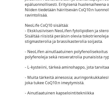
epäluonnollisesti. Erityisenä huolenaiheena ov
Niiden tiedetään häiritsevän CoQ10:n luonnol
ravintolisää.
NeoLife CoQ10 sisältää:
- Eksklusiivisen NeoLifen fytolipidien ja sterol
Sisältää riisistä peräisin olevia tokotrienolej
stigmasterolia ja brassikasterolia soijasta.
- NeoLifen ainutlaatuinen polyfenolisekoitus 
polyfenoleja sekä resveratrolia punaisista ryp
- L-kysteiini, tärkeä aminohappo, jota tarvita
- Muita tärkeitä ainesosia; auringonkukkalesiti
joka tukee CoQ10:n imeytymistä.
- Ainutlaatuinen kapselointitekniikka