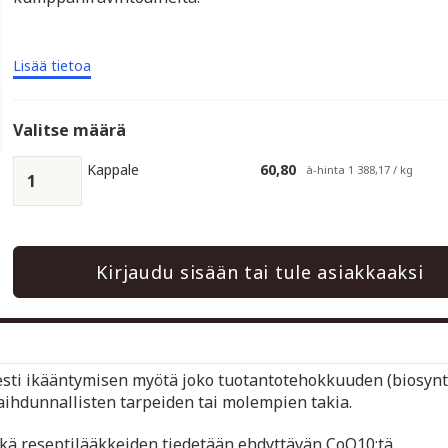
Lisää tietoa
Valitse määrä
Kappale
60,80
à-hinta 1 388,17 / kg
Kirjaudu sisään tai tule asiakkaaksi
esti ikääntymisen myötä joko tuotantotehokkuuden (biosynt
ihdunnallisten tarpeiden tai molempien takia.
kä reseptilääkkeiden tiedetään ehdyttävän CoQ10:tä