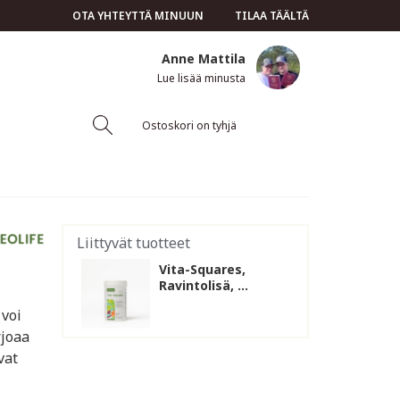
OTA YHTEYTTÄ MINUUN
TILAA TÄÄLTÄ
Anne Mattila
Lue lisää minusta
Ostoskori on tyhjä
Liittyvät tuotteet
Vita-Squares,
Ravintolisä, ...
 voi
rjoaa
vat