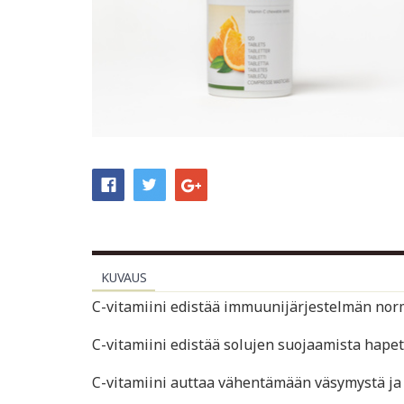
KUVAUS
C-vitamiini edistää immuunijärjestelmän norm
C-vitamiini edistää solujen suojaamista hapet
C-vitamiini auttaa vähentämään väsymystä j