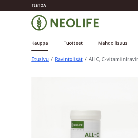
TIETOA
Kauppa
Tuotteet
Mahdollisuus
Etusivu
Ravintolisät
All C, C-vitamiiniravi