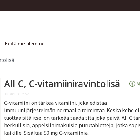
Keitä me olemme
ntolisä
All C, C-vitamiiniravintolisä
Tuotenro: 552
C-vitamiini on tärkeä vitamiini, joka edistää
immuunijärjestelmän normaalia toimintaa. Koska keho ei
tuottaa sitä itse, on tärkeää saada sitä joka päivä. All C ta
herkullisia, appelsiinimakuisia purutabletteja, jotka sopi
kaikille. Sisältää 50 mg C-vitamiinia.