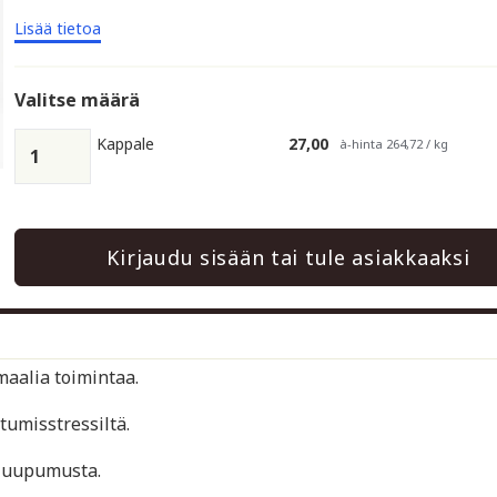
Lisää tietoa
Valitse määrä
Kappale
27,00
à-hinta 264,72 / kg
Kirjaudu sisään tai tule asiakkaaksi
aalia toimintaa.
tumisstressiltä.
a uupumusta.