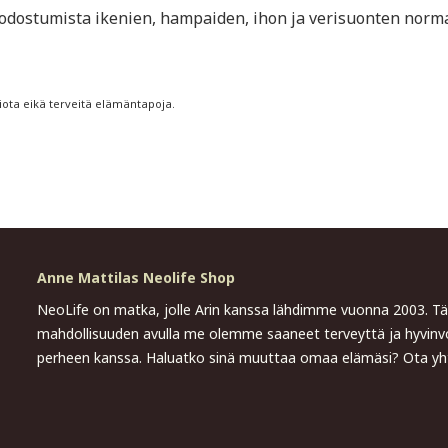
uodostumista ikenien, hampaiden, ihon ja verisuonten norm
iota eikä terveitä elämäntapoja.
Anne Mattilas Neolife Shop
NeoLife on matka, jolle Arin kanssa lähdimme vuonna 2003. 
mahdollisuuden avulla me olemme saaneet terveyttä ja hyvinvo
perheen kanssa. Haluatko sinä muuttaa omaa elämäsi? Ota yht