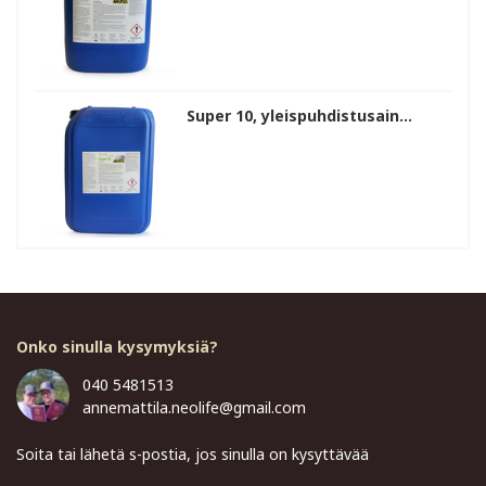
Super 10, yleispuhdistusain...
Onko sinulla kysymyksiä?
040 5481513
annemattila.neolife@gmail.com
Soita tai lähetä s-postia, jos sinulla on kysyttävää