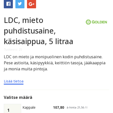
LDC, mieto
puhdistusaine,
käsisaippua, 5 litraa
Tuotenro: 25
LDC on mieto ja monipuolinen kodin puhdistusaine.
Pese astioita, käsipyykkiä, keittiön tasoja, jääkaappia
ja monia muita pintoja.
Lisää tietoa
Valitse määrä
Kappale
107,80
à-hinta 21,56 / l