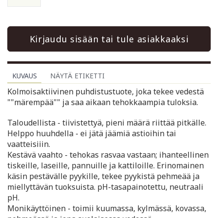
Kirjaudu sisään tai tule asiakkaaksi
KUVAUS
NÄYTÄ ETIKETTI
Kolmoisaktiivinen puhdistustuote, joka tekee vedestä
""märempää"" ja saa aikaan tehokkaampia tuloksia.
Taloudellista - tiivistettyä, pieni määrä riittää pitkälle.
Helppo huuhdella - ei jätä jäämiä astioihin tai
vaatteisiiin.
Kestävä vaahto - tehokas rasvaa vastaan; ihanteellinen
tiskeille, laseille, pannuille ja kattiloille. Erinomainen
käsin pestävälle pyykille, tekee pyykistä pehmeää ja
miellyttävän tuoksuista. pH-tasapainotettu, neutraali
pH.
Monikäyttöinen - toimii kuumassa, kylmässä, kovassa,