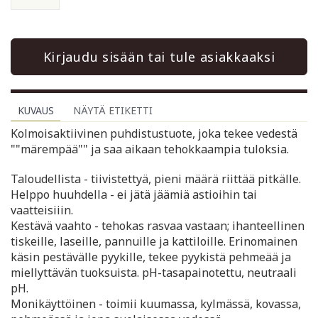
Kirjaudu sisään tai tule asiakkaaksi
KUVAUS
NÄYTÄ ETIKETTI
Kolmoisaktiivinen puhdistustuote, joka tekee vedestä
""märempää"" ja saa aikaan tehokkaampia tuloksia.
Taloudellista - tiivistettyä, pieni määrä riittää pitkälle.
Helppo huuhdella - ei jätä jäämiä astioihin tai
vaatteisiiin.
Kestävä vaahto - tehokas rasvaa vastaan; ihanteellinen
tiskeille, laseille, pannuille ja kattiloille. Erinomainen
käsin pestävälle pyykille, tekee pyykistä pehmeää ja
miellyttävän tuoksuista. pH-tasapainotettu, neutraali
pH.
Monikäyttöinen - toimii kuumassa, kylmässä, kovassa,