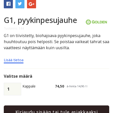
G1, pyykinpesujauhe
Tuotenro: 144
G1 on tiivistetty, biohajoava pyykinpesujauhe, joka
huuhtoutuu pois helposti. Se poistaa vaikeat tahrat saa
vaatteesi näyttämään kuin uusilta.
Lisää tietoa
Valitse määrä
Kappale
74,50
à-hinta 14,90 / l
Kirjaudu sisään tai tule asiakkaaksi