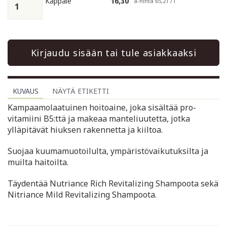
Kappale
16,30
à-hinta 65,21 / l
Kirjaudu sisään tai tule asiakkaaksi
KUVAUS
NÄYTÄ ETIKETTI
Kampaamolaatuinen hoitoaine, joka sisältää pro-
vitamiini B5:ttä ja makeaa manteliuutetta, jotka
ylläpitävät hiuksen rakennetta ja kiiltoa.
Suojaa kuumamuotoilulta, ympäristövaikutuksilta ja
muilta haitoilta.
Täydentää Nutriance Rich Revitalizing Shampoota sekä
Nitriance Mild Revitalizing Shampoota.