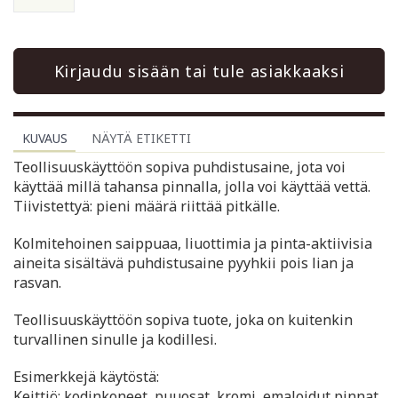
Kirjaudu sisään tai tule asiakkaaksi
KUVAUS
NÄYTÄ ETIKETTI
Teollisuuskäyttöön sopiva puhdistusaine, jota voi
käyttää millä tahansa pinnalla, jolla voi käyttää vettä.
Tiivistettyä: pieni määrä riittää pitkälle.
Kolmitehoinen saippuaa, liuottimia ja pinta-aktiivisia
aineita sisältävä puhdistusaine pyyhkii pois lian ja
rasvan.
Teollisuuskäyttöön sopiva tuote, joka on kuitenkin
turvallinen sinulle ja kodillesi.
Esimerkkejä käytöstä:
Keittiö: kodinkoneet, puuosat, kromi, emaloidut pinnat,