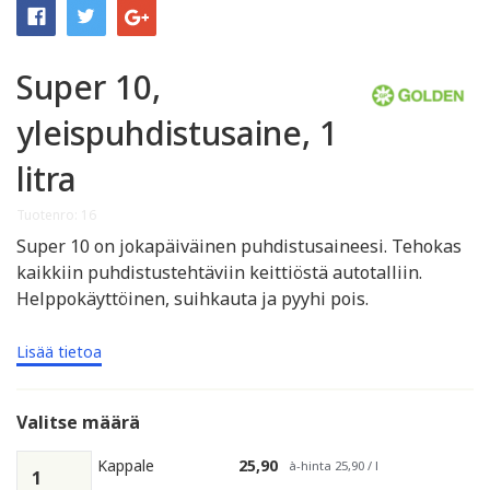
Super 10,
yleispuhdistusaine, 1
litra
Tuotenro: 16
Super 10 on jokapäiväinen puhdistusaineesi. Tehokas
kaikkiin puhdistustehtäviin keittiöstä autotalliin.
Helppokäyttöinen, suihkauta ja pyyhi pois.
Lisää tietoa
Valitse määrä
Kappale
25,90
à-hinta 25,90 / l