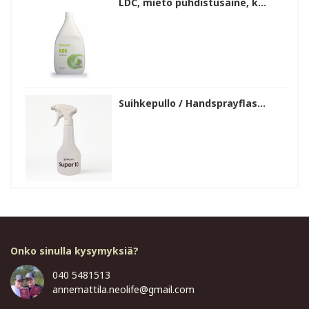
LDC, mieto puhdistusaine, k...
Suihkepullo / Handsprayflas...
Onko sinulla kysymyksiä?
040 5481513
annemattila.neolife@gmail.com