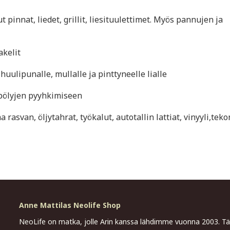
 pinnat, liedet, grillit, liesituulettimet. Myös pannujen ja
akelit
huulipunalle, mullalle ja pinttyneelle lialle
 pölyjen pyyhkimiseen
rasvan, öljytahrat, työkalut, autotallin lattiat, vinyyli,tek
Anne Mattilas Neolife Shop
NeoLife on matka, jolle Arin kanssa lähdimme vuonna 2003. 