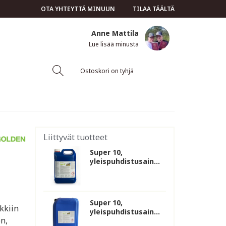
OTA YHTEYTTÄ MINUUN
TILAA TÄÄLTÄ
Anne Mattila
Lue lisää minusta
Ostoskori on tyhjä
Liittyvät tuotteet
Super 10,
yleispuhdistusain...
Super 10,
kkiin
yleispuhdistusain...
en,