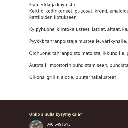
Esimerkkejä käytöstä:
Keittiö: kodinkoneet, puuosat, kromi, emaloidut
kattiloiden liotukseen.
Kylpyhuone: kiintokalusteet, lattiat, altaat, ka
Pyykki: tahranpoistaja musteelle, värikynälle, 
Olohuone: tahranpoisto matoista, ikkunoille,
Autotalli: moottorin puhdistamiseen, puhdistaa 
Ulkona: grillit, ajotie, puutarhakalusteet
Onko sinulla kysymyksiä?
040 5481513