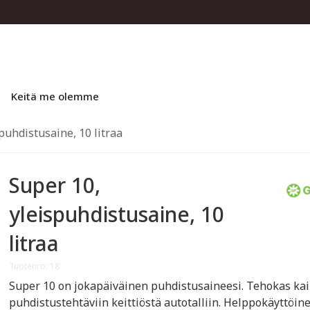
Keitä me olemme
puhdistusaine, 10 litraa
Super 10,
yleispuhdistusaine, 10
litraa
Tuotenro: 18
Super 10 on jokapäiväinen puhdistusaineesi. Tehokas kai
puhdistustehtäviin keittiöstä autotalliin. Helppokäyttöin