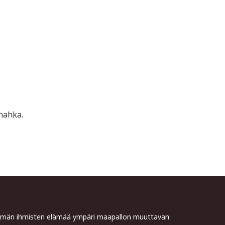
onahka.
Tämän ihmisten elämää ympäri maapallon muuttavan