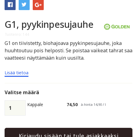
G1, pyykinpesujauhe
Tuotenro: 144
G1 on tiivistetty, biohajoava pyykinpesujauhe, joka
huuhtoutuu pois helposti. Se poistaa vaikeat tahrat saa
vaatteesi näyttämään kuin uusilta.
Lisää tietoa
Valitse määrä
Kappale
74,50
à-hinta 14,90 / l
Kirjaudu sisään tai tule asiakkaaksi