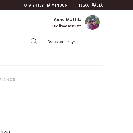
OTA YHTEYTTÄ MINUUN
TILAA TÄÄLTÄ
Anne Mattila
Lue lisää minusta
Ostoskori on tyhjä
ä
ljyjä.