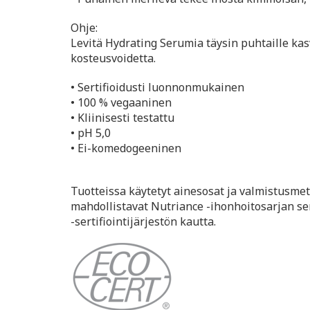
Ohje:
Levitä Hydrating Serumia täysin puhtaille kasv
kosteusvoidetta.
• Sertifioidusti luonnonmukainen
• 100 % vegaaninen
• Kliinisesti testattu
• pH 5,0
• Ei-komedogeeninen
Tuotteissa käytetyt ainesosat ja valmistusmet
mahdollistavat Nutriance -ihonhoitosarjan s
-sertifiointijärjestön kautta.