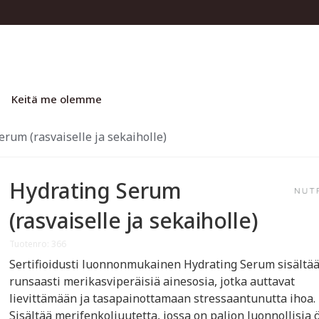
Keitä me olemme
erum (rasvaiselle ja sekaiholle)
Hydrating Serum
(rasvaiselle ja sekaiholle)
Tuotenro: 366
Sertifioidusti luonnonmukainen Hydrating Serum sisältä
runsaasti merikasviperäisiä ainesosia, jotka auttavat
lievittämään ja tasapainottamaan stressaantunutta ihoa.
Sisältää merifenkoliuutetta, jossa on paljon luonnollisia ö