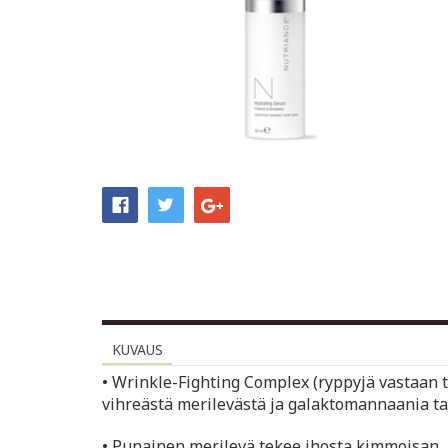
KUVAUS
• Wrinkle-Fighting Complex (ryppyjä vastaan 
vihreästä merilevästä ja galaktomannaania t
• Punainen merilevä tekee ihosta kimmoisan, li