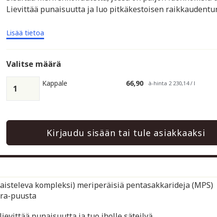
Lievittää punaisuutta ja luo pitkäkestoisen raikkaudentu
Lisää tietoa
Valitse määrä
Kappale
66,90
à-hinta 2 230,14 / l
Kirjaudu sisään tai tule asiakkaaksi
taisteleva kompleksi) meriperäisiä pentasakkarideja (MPS)
ara-puusta
evittää punaisuutta ja tuo iholle säteilyä