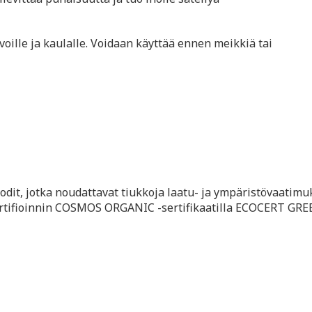
oille ja kaulalle. Voidaan käyttää ennen meikkiä tai
odit, jotka noudattavat tiukkoja laatu- ja ympäristövaatimu
ertifioinnin COSMOS ORGANIC -sertifikaatilla ECOCERT GR