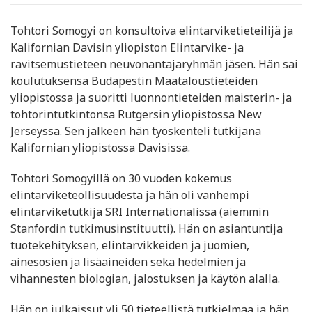
Tohtori Somogyi on konsultoiva elintarviketieteilijä ja
Kalifornian Davisin yliopiston Elintarvike- ja
ravitsemustieteen neuvonantajaryhmän jäsen. Hän sai
koulutuksensa Budapestin Maataloustieteiden
yliopistossa ja suoritti luonnontieteiden maisterin- ja
tohtorintutkintonsa Rutgersin yliopistossa New
Jerseyssä. Sen jälkeen hän työskenteli tutkijana
Kalifornian yliopistossa Davisissa.
Tohtori Somogyillä on 30 vuoden kokemus
elintarviketeollisuudesta ja hän oli vanhempi
elintarviketutkija SRI Internationalissa (aiemmin
Stanfordin tutkimusinstituutti). Hän on asiantuntija
tuotekehityksen, elintarvikkeiden ja juomien,
ainesosien ja lisäaineiden sekä hedelmien ja
vihannesten biologian, jalostuksen ja käytön alalla.
Hän on julkaissut yli 50 tieteellistä tutkielmaa ja hän