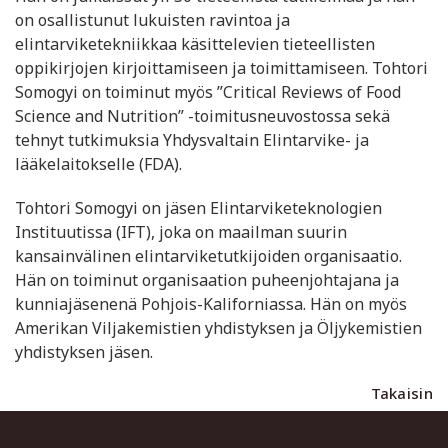
on osallistunut lukuisten ravintoa ja
elintarviketekniikkaa käsittelevien tieteellisten
oppikirjojen kirjoittamiseen ja toimittamiseen. Tohtori
Somogyi on toiminut myös ”Critical Reviews of Food
Science and Nutrition” -toimitusneuvostossa sekä
tehnyt tutkimuksia Yhdysvaltain Elintarvike- ja
lääkelaitokselle (FDA).
Tohtori Somogyi on jäsen Elintarviketeknologien
Instituutissa (IFT), joka on maailman suurin
kansainvälinen elintarviketutkijoiden organisaatio.
Hän on toiminut organisaation puheenjohtajana ja
kunniajäsenenä Pohjois-Kaliforniassa. Hän on myös
Amerikan Viljakemistien yhdistyksen ja Öljykemistien
yhdistyksen jäsen.
Takaisin